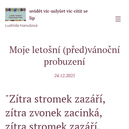
uvidět víc-uslyšet víc-cítit se
líp
Ludmila Hanušová
Moje letošní (před)vánoční
probuzení
24.12.2025
"Zítra stromek zazáří,
zítra zvonek zacinká,
zítra stromek zazáří,